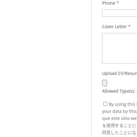
Phone
*
Cover Letter
*
Upload CV/Res
Allowed Type(s): 
By using this
your data by this
que este sitio
を使用することに
同意したことに