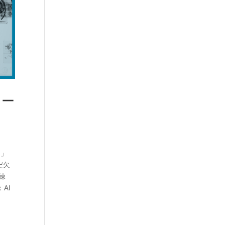
リー
う」
だ欠
練
AI