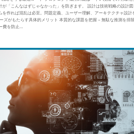
設計が「こんなはずじゃなかった」を防ぎます。 設計は技術戦略の設計図
ムを作れば混乱は必至。問題定義、ユーザー理解、アーキテクチャ設計
ズがもたらす具体的メリット 本質的な課題を把握 – 無駄な推測を排除
費を防止...