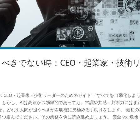
るべきでない時：CEO・起業家・技術
時：CEO・起業家・技術リーダーのためのガイド 「すべてを自動化しよ
。しかし、AIは高速かつ効率的であっても、常識や共感、判断力にはま
せ、どれを人間が担うべきかを明確に見極める手助けをします。 最初の
つ選んでください。その業務を例に読み進めましょう。 安全 vs. 危険：