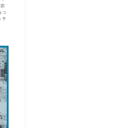
 図
をコ
 予