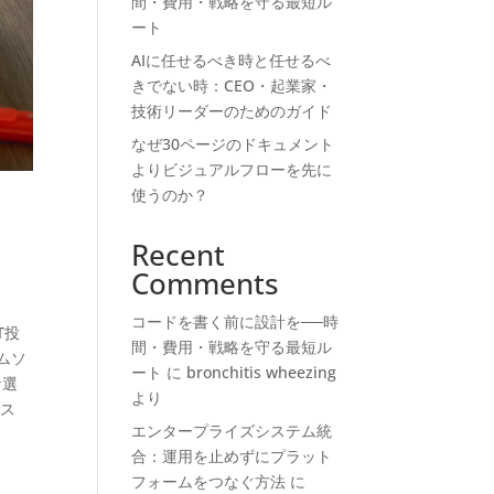
間・費用・戦略を守る最短ル
ート
AIに任せるべき時と任せるべ
きでない時：CEO・起業家・
技術リーダーのためのガイド
なぜ30ページのドキュメント
よりビジュアルフローを先に
使うのか？
Recent
Comments
コードを書く前に設計を──時
T投
間・費用・戦略を守る最短ル
ムソ
ート
に
bronchitis wheezing
な選
より
コス
エンタープライズシステム統
合：運用を止めずにプラット
フォームをつなぐ方法
に