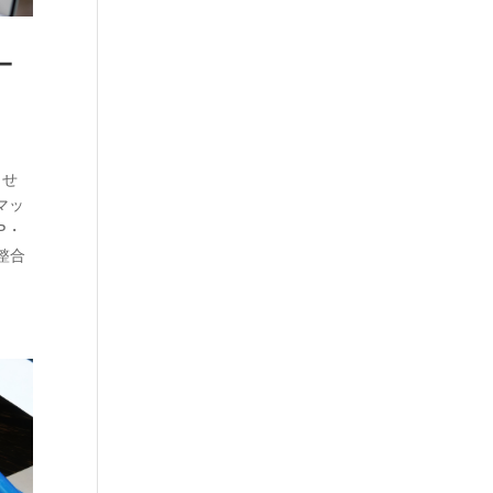
ー
ませ
マッ
P・
整合