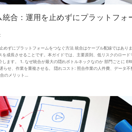
ム統合：運用を止めずにプラットフォ
t
を止めずにプラットフォームをつなぐ方法 統合はケーブル配線ではあり
スを成長させることです。本ガイドでは、主要原則、低リスクのロード
ます。 1. なぜ統合が最大の隠れボトルネックなのか 部門ごとに ER
定を遅らせ、作業を重複させる。 隠れコスト: 照合作業の人件費、データ不
のメリット...