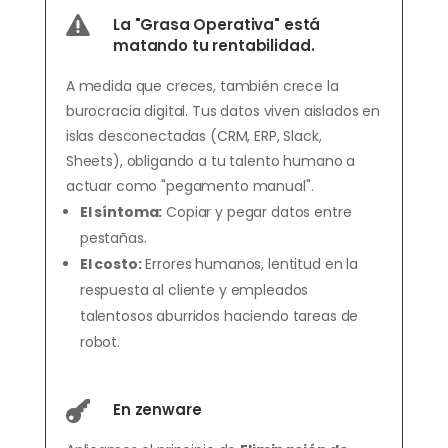

La "Grasa Operativa" está
matando tu rentabilidad.
A medida que creces, también crece la
burocracia digital. Tus datos viven aislados en
islas desconectadas (CRM, ERP, Slack,
Sheets), obligando a tu talento humano a
actuar como "pegamento manual".
El síntoma:
Copiar y pegar datos entre
pestañas.
El costo:
Errores humanos, lentitud en la
respuesta al cliente y empleados
talentosos aburridos haciendo tareas de
robot.

En zenware