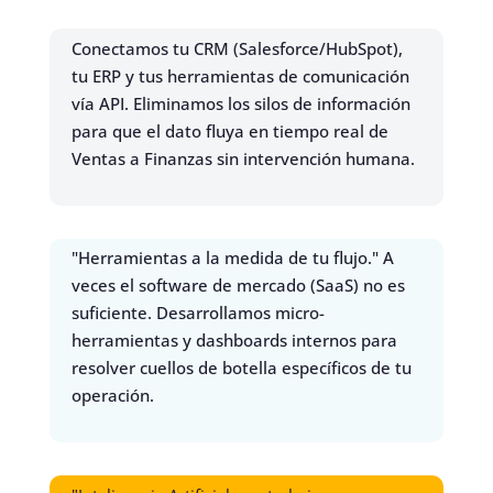
Integración Profunda (The Glue)
Conectamos tu CRM (Salesforce/HubSpot),
tu ERP y tus herramientas de comunicación
vía API. Eliminamos los silos de información
para que el dato fluya en tiempo real de

Ventas a Finanzas sin intervención humana.
Custom Ops Software (The Tool)
"Herramientas a la medida de tu flujo." A
veces el software de mercado (SaaS) no es
suficiente. Desarrollamos micro-
herramientas y dashboards internos para
resolver cuellos de botella específicos de tu

operación.
AI Agents & LLMs (The Brain)