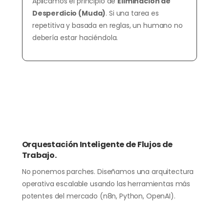
Aplicamos el principio de
Eliminación de
Desperdicio (Muda)
. Si una tarea es
repetitiva y basada en reglas, un humano no
debería estar haciéndola.
Orquestación Inteligente de Flujos de
Trabajo.
No ponemos parches. Diseñamos una arquitectura
operativa escalable usando las herramientas más

potentes del mercado (n8n, Python, OpenAI).