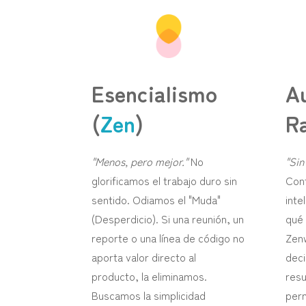
Esencialismo
A
(
Zen
)
Ra
"Menos, pero mejor."
No
"Si
glorificamos el trabajo duro sin
Con
sentido. Odiamos el "Muda"
inte
(Desperdicio). Si una reunión, un
qué 
reporte o una línea de código no
Zen
aporta valor directo al
deci
producto, la eliminamos.
resu
Buscamos la simplicidad
perm