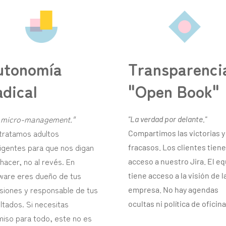
utonomía
Transparenci
dical
"Open Book"
n micro-management."
"La verdad por delante."
tratamos adultos
Compartimos las victorias y
ligentes para que nos digan
fracasos. Los clientes tien
hacer, no al revés. En
acceso a nuestro Jira. El e
ware eres dueño de tus
tiene acceso a la visión de l
siones y responsable de tus
empresa. No hay agendas
ltados. Si necesitas
ocultas ni política de oficina
iso para todo, este no es