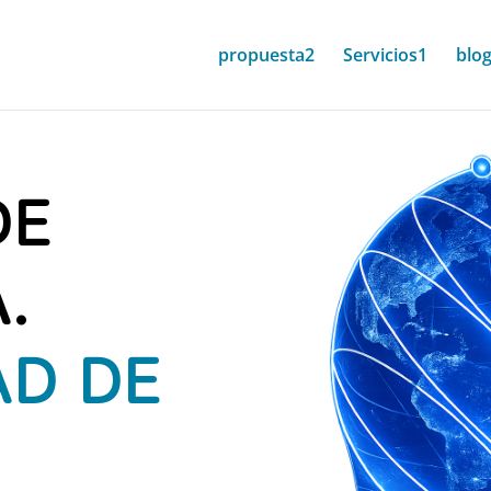
propuesta2
Servicios1
blo
DE
.
AD DE