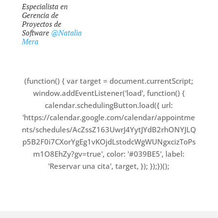
Especialista en
Gerencia de
Proyectos de
Software
@Natalia
Mera
(function() {
var target = document.currentScript;
window.addEventListener('load', function() {
calendar.schedulingButton.load({
url:
'https://calendar.google.com/calendar/appointme
nts/schedules/AcZssZ163UwrJ4YytJYdB2rhONYJLQ
p5B2F0i7CXorYgEg1vKOjdLstodcWgWUNgxcizToPs
m1O8EhZy?gv=true',
color: '#039BE5',
label:
'Reservar una cita',
target,
});
});
})();