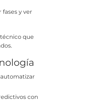
 fases y ver
 técnico que
ados.
cnología
 automatizar
redictivos con