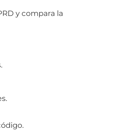
 PRD y compara la
.
s.
código.