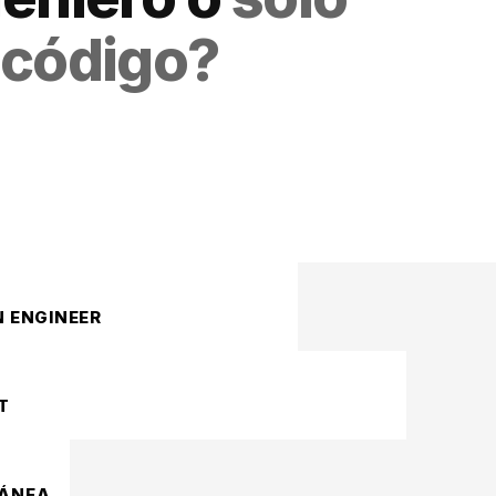
 código?
 ENGINEER
T
TÁNEA