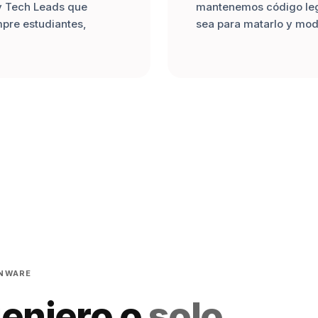
y Tech Leads que
mantenemos código leg
mpre estudiantes,
sea para matarlo y mod
ENWARE
geniero o
solo