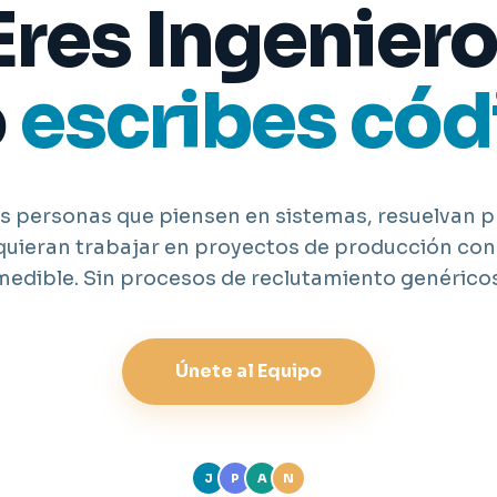
Eres Ingeniero
o
escribes cód
 personas que piensen en sistemas, resuelvan 
 quieran trabajar en proyectos de producción co
medible. Sin procesos de reclutamiento genéricos
Únete al Equipo
J
P
A
N