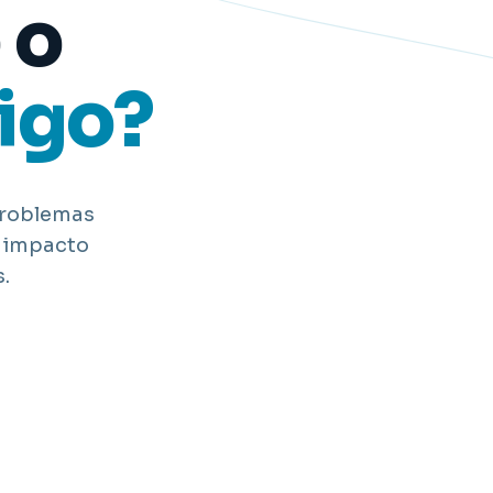
 o
igo?
problemas
n impacto
.