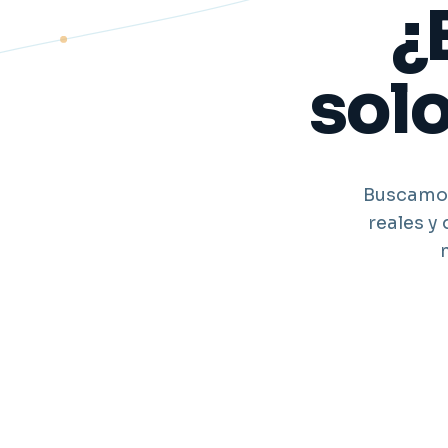
¿
sol
Buscamos
reales y