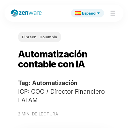
☰
Español
▼
Fintech · Colombia
Automatización
contable con IA
Tag: Automatización
ICP: COO / Director Financiero
LATAM
2 MIN. DE LECTURA