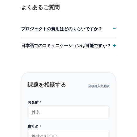
よくあるご質問
−
プロジェクトの費用はどのくらいですか？
スコープ、フェーズによって異なります。初回の
+
日本語でのコミュニケーションは可能ですか？
お打ち合わせ後、48〜72時間以内に固定価格の
提案書をご提出します。
はい。名古屋オフィスを拠点に、日本語ネイティ
ブのスタッフが対応いたします。
課題を相談する
全項目入力必須
お名前 *
貴社名 *