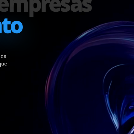
 empresas
nto
 de
que